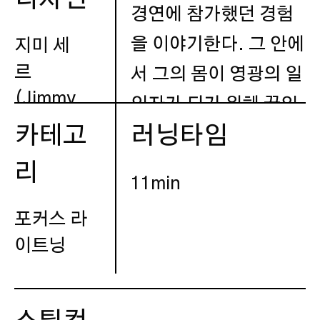
경연에 참가했던 경험
을 이야기한다. 그 안에
지미 세
르
서 그의 몸이 영광의 일
(Jimmy
인자가 되기 위해 끊임
Sert)
카테고
러닝타임
없이 편집되고 다듬어
졌던 과정이 추적된다.
리
조명
11min
그리고 그 과정에서 생
포커스 라
유성희
긴 상처는 제도로부터
이트닝
수여받은 훈장이다. 지
출연
금도 영광의 일인자가
되기 위한 전투는 현재