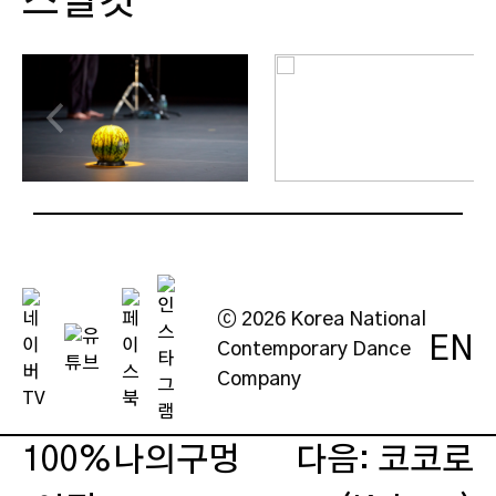
스틸컷
안남근
진행형이다.
김도완
김선주
지미 세
르
(Jimmy
Sert)
ⓒ 2026 Korea National
EN
Contemporary Dance
Company
글
100%나의구멍
다음: 코코로
탐