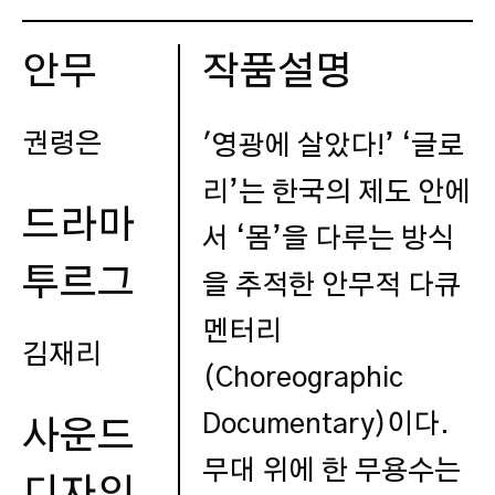
안무
작품설명
권령은
'영광에 살았다!’ ‘글로
리’는 한국의 제도 안에
드라마
서 ‘몸’을 다루는 방식
투르그
을 추적한 안무적 다큐
멘터리
김재리
(Choreographic
Documentary)이다.
사운드
무대 위에 한 무용수는
디자인