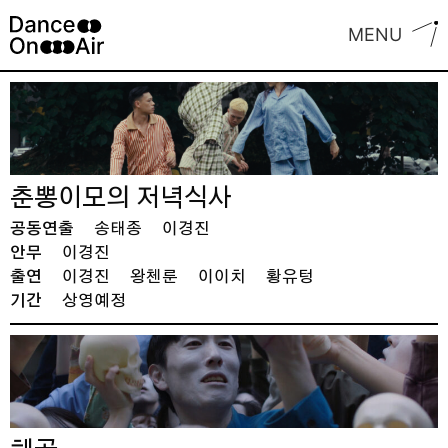
Skip
MENU
to
content
춘뽕이모의 저녁식사
공동연출
송태종
이경진
안무
이경진
출연
이경진
왕첸룬
이이치
황유텅
기간
상영예정