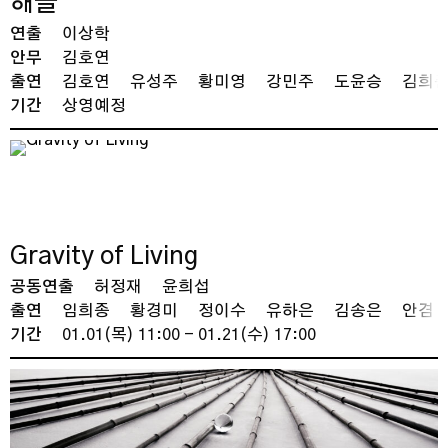
해골
연출
이상학
안무
김호연
출연
김호연
유성주
황미영
강민주
도윤승
김희
기간
상영예정
Gravity of Living
공동연출
허정재
윤희섭
출연
임희종
황경미
정이수
유하은
김송은
안겸
기간
01.01(목) 11:00 - 01.21(수) 17:00