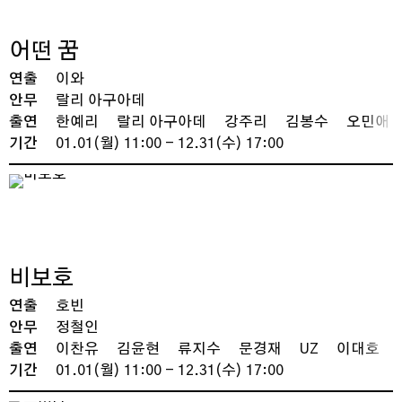
어떤 꿈
연출
이와
안무
랄리 아구아데
출연
한예리
랄리 아구아데
강주리
김봉수
오민애
기간
01.01(월) 11:00 - 12.31(수) 17:00
비보호
연출
호빈
안무
정철인
출연
이찬유
김윤현
류지수
문경재
UZ
이대호
기간
01.01(월) 11:00 - 12.31(수) 17:00