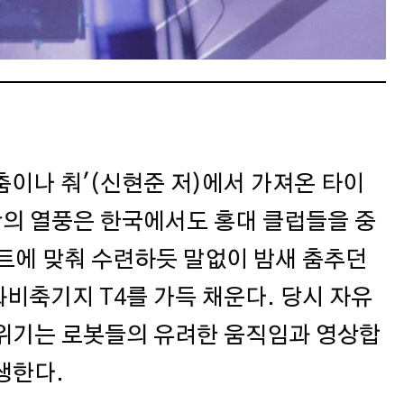
 춤이나 춰'(신현준 저)에서 가져온 타이
악의 열풍은 한국에서도 홍대 클럽들을 중
트에 맞춰 수련하듯 말없이 밤새 춤추던
비축기지 T4를 가득 채운다. 당시 자유
분위기는 로봇들의 유려한 움직임과 영상합
생한다.