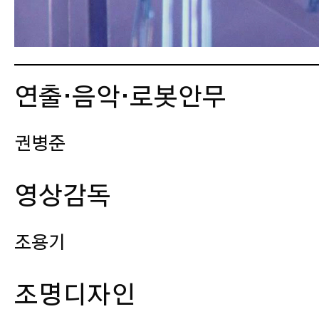
연출·음악·로봇안무
권병준
영상감독
조용기
조명디자인