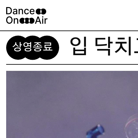
Skip
to
content
입 닥치
상영종료