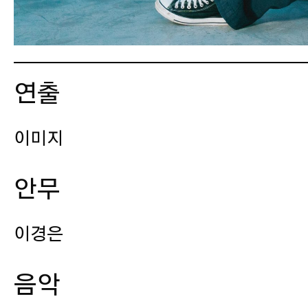
연출
이미지
안무
이경은
음악