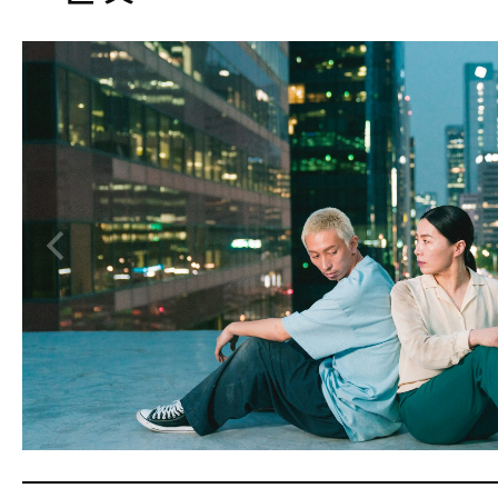
이미지
출연
이경은
고준영(DROP)
김동주
김영은
박지원(G1)
김아인