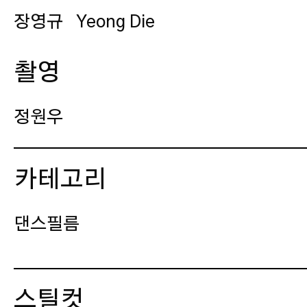
장영규
Yeong Die
촬영
정원우
조명
카테고리
김동주
댄스필름
편집
스틸컷