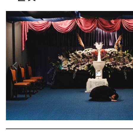
신관수
음악
최태현
편집
박세영
조연출
김창구