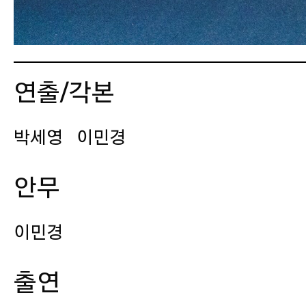
연출/각본
박세영
이민경
안무
이민경
출연