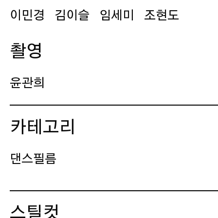
이민경
김이슬
임세미
조현도
촬영
윤관희
미술
카테고리
전인
김태리
댄스필름
설치
스틸컷