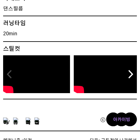
댄스필름
러닝타임
20min
스틸컷
ⓒ 2026 KNCDC
글