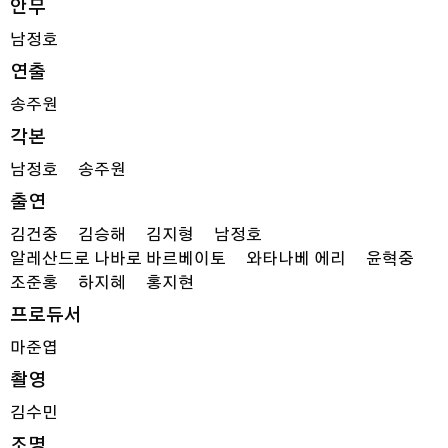
안무
남정호
연출
송주원
각본
남정호
송주원
출연
김건중
김승해
김지형
남정호
알레산드로 나바로 바르베이토
와타나베 에리
윤혁중
조준홍
하지혜
홍지현
프로듀서
마준엽
촬영
김수민
조명