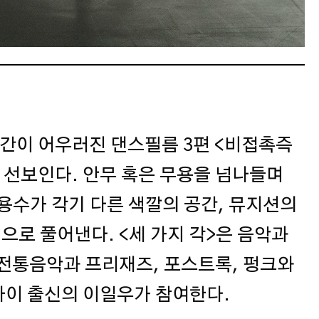
공간이 어우러진 댄스필름 3편 <비접촉즉
 각>을 선보인다. 안무 혹은 무용을 넘나들며
용수가 각기 다른 색깔의 공간, 뮤지션의
으로 풀어낸다. <세 가지 각>은 음악과
전통음악과 프리재즈, 포스트록, 펑크와
나이 출신의 이일우가 참여한다.