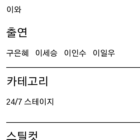
이와
출연
구은혜
이세승
이인수
이일우
촬영감독
카테고리
이진혁
24/7 스테이지
조명감독
스틸컷