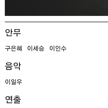
안무
구은혜
이세승
이인수
음악
이일우
연출